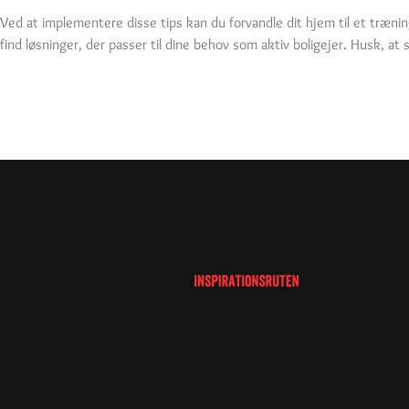
Ved at implementere disse tips kan du forvandle dit hjem til et træni
find løsninger, der passer til dine behov som aktiv boligejer. Husk, a