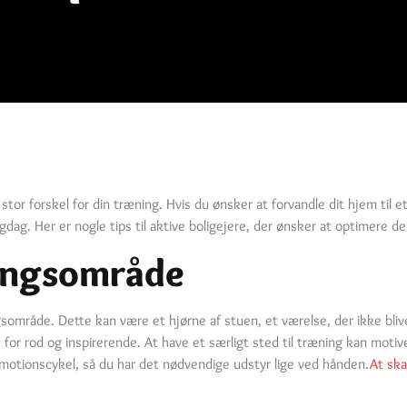
or forskel for din træning. Hvis du ønsker at forvandle dit hjem til et 
gdag. Her er nogle tips til aktive boligejere, der ønsker at optimere de
ingsområde
gsområde. Dette kan være et hjørne af stuen, et værelse, der ikke blive
 for rod og inspirerende. At have et særligt sted til træning kan motiver
 motionscykel, så du har det nødvendige udstyr lige ved hånden.
At sk