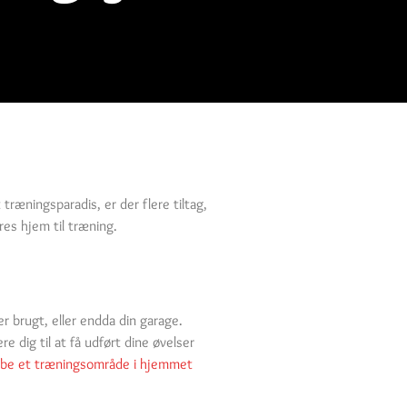
træningsparadis, er der flere tiltag,
res hjem til træning.
r brugt, eller endda din garage.
e dig til at få udført dine øvelser
abe et træningsområde i hjemmet