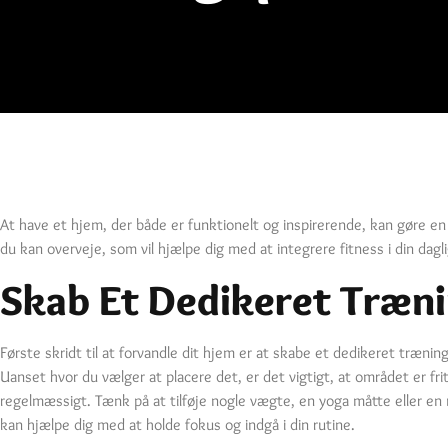
At have et hjem, der både er funktionelt og inspirerende, kan gøre en st
du kan overveje, som vil hjælpe dig med at integrere fitness i din dagli
Skab Et Dedikeret Træn
Første skridt til at forvandle dit hjem er at skabe et dedikeret trænin
Uanset hvor du vælger at placere det, er det vigtigt, at området er frit
regelmæssigt. Tænk på at tilføje nogle vægte, en yoga måtte eller en
kan hjælpe dig med at holde fokus og indgå i din rutine.