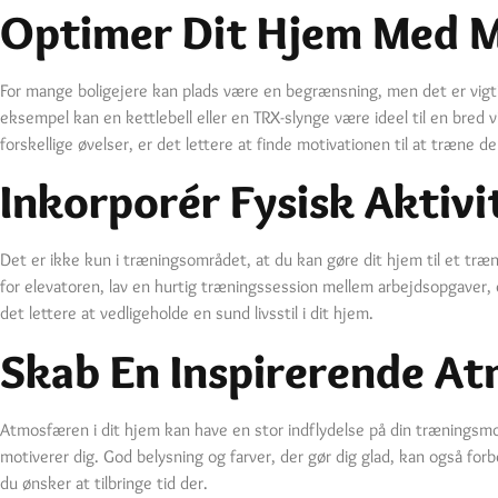
Optimer Dit Hjem Med M
For mange boligejere kan plads være en begrænsning, men det er vigtig
eksempel kan en kettlebell eller en TRX-slynge være ideel til en bred
forskellige øvelser, er det lettere at finde motivationen til at træne 
Inkorporér Fysisk Aktivi
Det er ikke kun i træningsområdet, at du kan gøre dit hjem til et træn
for elevatoren, lav en hurtig træningssession mellem arbejdsopgaver, e
det lettere at vedligeholde en sund livsstil i dit hjem.
Skab En Inspirerende A
Atmosfæren i dit hjem kan have en stor indflydelse på din træningsmot
motiverer dig. God belysning og farver, der gør dig glad, kan også fo
du ønsker at tilbringe tid der.