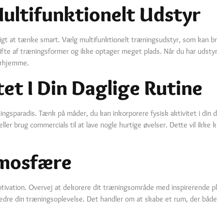
ultifunktionelt Udstyr
t at tænke smart. Vælg multifunktionelt træningsudstyr, som kan bruge
 vifte af træningsformer og ikke optager meget plads. Når du har udsty
derhjemme.
tet I Din Daglige Rutine
ingsparadis. Tænk på måder, du kan inkorporere fysisk aktivitet i din d
ller brug commercials til at lave nogle hurtige øvelser. Dette vil ikke
tmosfære
ivation. Overvej at dekorere dit træningsområde med inspirerende plaka
rbedre din træningsoplevelse. Det handler om at skabe et rum, der både