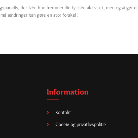
ngsparadis, der ikke kun fremmer din fysiske aktivitet, men også gør d
t små ændringer kan gøre en stor forskel!
Information
Kontakt
Cookie og privatlivspolitik