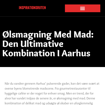
Ølsmagning Med Mad:
Den Ultimative
Kombination I Aarhus
Når du vandrer gennem Aarhus’ pulserende gader, kan det være svært at
overse byens blomstrende madscene. Fra gourmetrestauranter til
hyggelige caféer er der noget for enhver smag. Men en trend, der for
alvor har vundet indpas de senere år, er ølsmagning med mad. Denne
kombination af delikat mad og udsøgte øl skaber en uforglemmelig