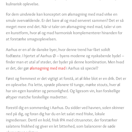
kulinarisk oplevelse.
For dem uindviede kan konceptet om ølsmagning med mad virke en
smule overvældende. Er det bare øl og mad serveret sammen? Det er så
meget mere end det. Når vi taler om ølsmagning med mad, taler vi om
en kunstform, hvor øl og mad harmonisk komplementerer hinanden for
at forstærke smagsoplevelsen.
Aarhus er en af de danske byer, hvor denne trend har fået solidt
fodfæste. I hjertet af Aarhus Ø – byens moderne og nyskabende bydel –
finder man et utal af steder, der byder på denne kombination. Men hvad
er det, der gør
ølsmagning med mad
i Aarhus så speciel?
Først og fremmest er det vigtigt at forstå, at øl ikke blot er en drik. Det er
en oplevelse. Fra lette, sprøde pilsnere til tunge, mørke stouts, hver øl
har sin egen karakter og personlighed. Og ligesom vin, kan forskellige
øltyper matche forskellige madretter.
Forestil dig en sommerdag i Aarhus. Du sidder ved havnen, solen skinner
ned på dig, og foran dig har du en let salat med friske, lokale
ingredienser. Dertil en kold, frisk IPA med citrusnoter, der forstærker
salatens friskhed og giver en let bitterhed, som balancerer de søde