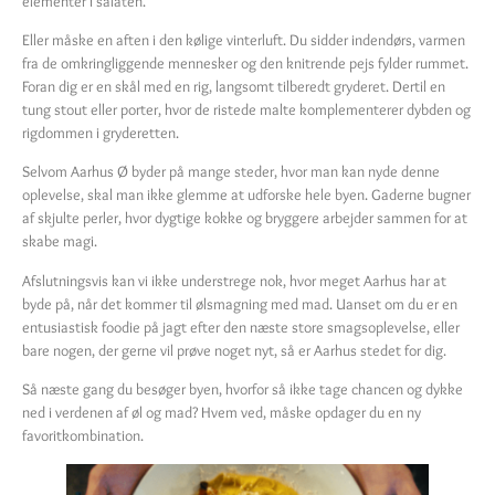
elementer i salaten.
Eller måske en aften i den kølige vinterluft. Du sidder indendørs, varmen
fra de omkringliggende mennesker og den knitrende pejs fylder rummet.
Foran dig er en skål med en rig, langsomt tilberedt gryderet. Dertil en
tung stout eller porter, hvor de ristede malte komplementerer dybden og
rigdommen i gryderetten.
Selvom Aarhus Ø byder på mange steder, hvor man kan nyde denne
oplevelse, skal man ikke glemme at udforske hele byen. Gaderne bugner
af skjulte perler, hvor dygtige kokke og bryggere arbejder sammen for at
skabe magi.
Afslutningsvis kan vi ikke understrege nok, hvor meget Aarhus har at
byde på, når det kommer til ølsmagning med mad. Uanset om du er en
entusiastisk foodie på jagt efter den næste store smagsoplevelse, eller
bare nogen, der gerne vil prøve noget nyt, så er Aarhus stedet for dig.
Så næste gang du besøger byen, hvorfor så ikke tage chancen og dykke
ned i verdenen af øl og mad? Hvem ved, måske opdager du en ny
favoritkombination.