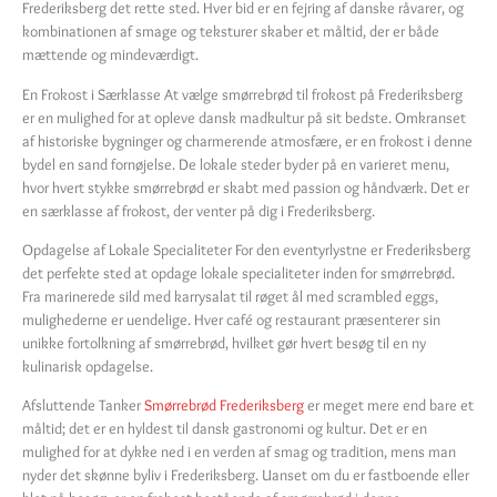
Frederiksberg det rette sted. Hver bid er en fejring af danske råvarer, og
kombinationen af smage og teksturer skaber et måltid, der er både
mættende og mindeværdigt.
En Frokost i Særklasse At vælge smørrebrød til frokost på Frederiksberg
er en mulighed for at opleve dansk madkultur på sit bedste. Omkranset
af historiske bygninger og charmerende atmosfære, er en frokost i denne
bydel en sand fornøjelse. De lokale steder byder på en varieret menu,
hvor hvert stykke smørrebrød er skabt med passion og håndværk. Det er
en særklasse af frokost, der venter på dig i Frederiksberg.
Opdagelse af Lokale Specialiteter For den eventyrlystne er Frederiksberg
det perfekte sted at opdage lokale specialiteter inden for smørrebrød.
Fra marinerede sild med karrysalat til røget ål med scrambled eggs,
mulighederne er uendelige. Hver café og restaurant præsenterer sin
unikke fortolkning af smørrebrød, hvilket gør hvert besøg til en ny
kulinarisk opdagelse.
Afsluttende Tanker
Smørrebrød Frederiksberg
er meget mere end bare et
måltid; det er en hyldest til dansk gastronomi og kultur. Det er en
mulighed for at dykke ned i en verden af smag og tradition, mens man
nyder det skønne byliv i Frederiksberg. Uanset om du er fastboende eller