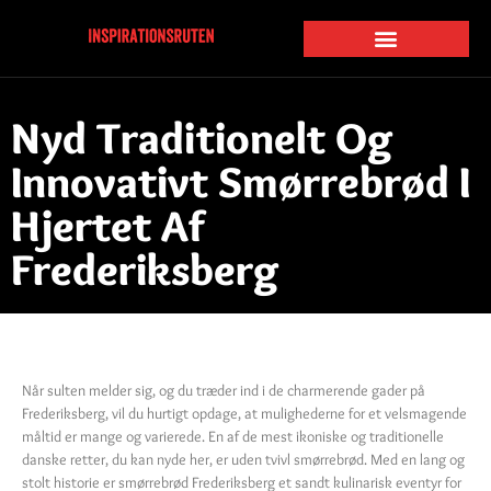
Nyd Traditionelt Og
Innovativt Smørrebrød I
Hjertet Af
Frederiksberg
Når sulten melder sig, og du træder ind i de charmerende gader på
Frederiksberg, vil du hurtigt opdage, at mulighederne for et velsmagende
måltid er mange og varierede. En af de mest ikoniske og traditionelle
danske retter, du kan nyde her, er uden tvivl smørrebrød. Med en lang og
stolt historie er smørrebrød Frederiksberg et sandt kulinarisk eventyr for