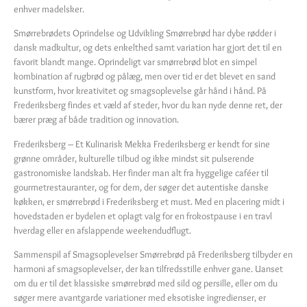
enhver madelsker.
Smørrebrødets Oprindelse og Udvikling Smørrebrød har dybe rødder i
dansk madkultur, og dets enkelthed samt variation har gjort det til en
favorit blandt mange. Oprindeligt var smørrebrød blot en simpel
kombination af rugbrød og pålæg, men over tid er det blevet en sand
kunstform, hvor kreativitet og smagsoplevelse går hånd i hånd. På
Frederiksberg findes et væld af steder, hvor du kan nyde denne ret, der
bærer præg af både tradition og innovation.
Frederiksberg – Et Kulinarisk Mekka Frederiksberg er kendt for sine
grønne områder, kulturelle tilbud og ikke mindst sit pulserende
gastronomiske landskab. Her finder man alt fra hyggelige caféer til
gourmetrestauranter, og for dem, der søger det autentiske danske
køkken, er smørrebrød i Frederiksberg et must. Med en placering midt i
hovedstaden er bydelen et oplagt valg for en frokostpause i en travl
hverdag eller en afslappende weekendudflugt.
Sammenspil af Smagsoplevelser Smørrebrød på Frederiksberg tilbyder en
harmoni af smagsoplevelser, der kan tilfredsstille enhver gane. Uanset
om du er til det klassiske smørrebrød med sild og persille, eller om du
søger mere avantgarde variationer med eksotiske ingredienser, er