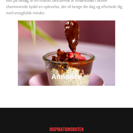
blot på besøg, er en frokost bestående af smørrebrød i denne
charmerende bydel en oplevelse, der vil berige din dag og efterlade dig
med smagfulde minder.