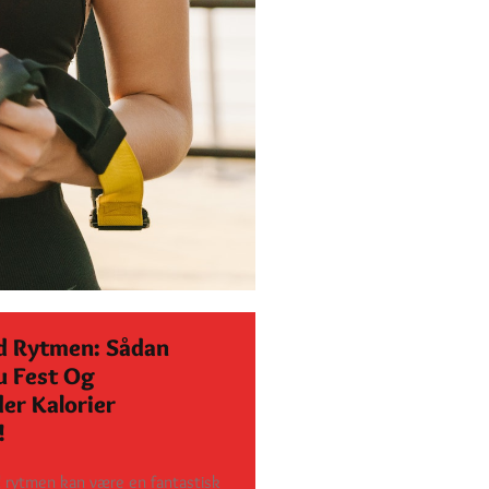
 Rytmen: Sådan
u Fest Og
er Kalorier
!
 rytmen kan være en fantastisk