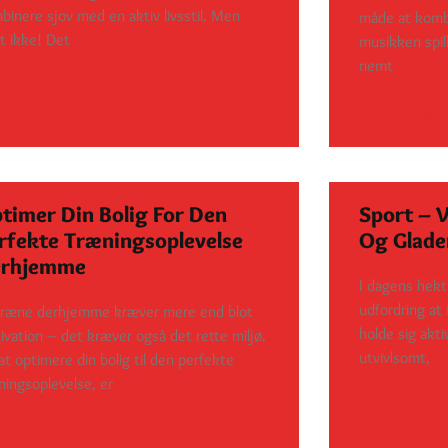
binere sjov med en aktiv livsstil. Men
måde at kombi
gt ikke! Det
musikken spill
nemt
 DETAILS
SEE DETAILS
timer Din Bolig For Den
Sport – V
rfekte Træningsoplevelse
Og Glade
rhjemme
I dagens hek
udfordring at 
træne derhjemme kræver mere end blot
holde sig akti
ivation – det kræver også det rette miljø.
utvivlsomt,
at optimere din bolig til den perfekte
ningsoplevelse, er
SEE DETAILS
 DETAILS