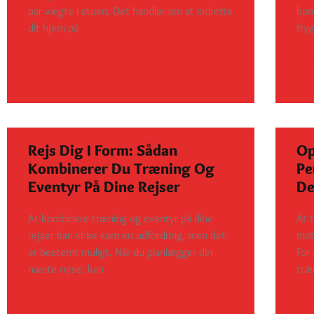
par vægte i stuen. Det handler om at indrette
kom
dit hjem på
fry
SEE DETAILS
SEE
Rejs Dig I Form: Sådan
Op
Kombinerer Du Træning Og
Pe
Eventyr På Dine Rejser
De
At kombinere træning og eventyr på dine
At 
rejser kan virke som en udfordring, men det
mot
er bestemt muligt. Når du planlægger din
For 
næste rejse, kan
træ
SEE DETAILS
SEE