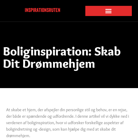
Boliginspiration: Skab
Dit Drømmehjem
At skabe et hjem, der afspejler din personlige stil og behov, er en rejse,
der både er spændende og udfordrende. I denne artikel vil vi dykke ned i
verdenen af boliginspiration, hvor vi udforsker forskellige aspekter af
boligindretning og -design, som kan hjælpe dig med at skabe dit
drømmehjem.