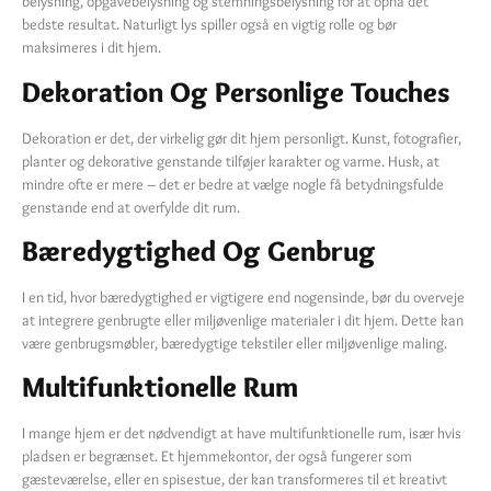
belysning, opgavebelysning og stemningsbelysning for at opnå det
bedste resultat. Naturligt lys spiller også en vigtig rolle og bør
maksimeres i dit hjem.
Dekoration Og Personlige Touches
Dekoration er det, der virkelig gør dit hjem personligt. Kunst, fotografier,
planter og dekorative genstande tilføjer karakter og varme. Husk, at
mindre ofte er mere – det er bedre at vælge nogle få betydningsfulde
genstande end at overfylde dit rum.
Bæredygtighed Og Genbrug
I en tid, hvor bæredygtighed er vigtigere end nogensinde, bør du overveje
at integrere genbrugte eller miljøvenlige materialer i dit hjem. Dette kan
være genbrugsmøbler, bæredygtige tekstiler eller miljøvenlige maling.
Multifunktionelle Rum
I mange hjem er det nødvendigt at have multifunktionelle rum, især hvis
pladsen er begrænset. Et hjemmekontor, der også fungerer som
gæsteværelse, eller en spisestue, der kan transformeres til et kreativt