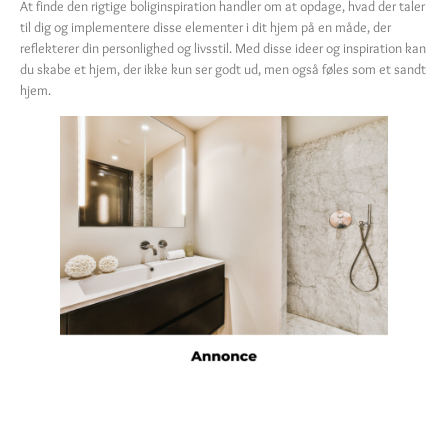
At finde den rigtige boliginspiration handler om at opdage, hvad der taler
til dig og implementere disse elementer i dit hjem på en måde, der
reflekterer din personlighed og livsstil. Med disse ideer og inspiration kan
du skabe et hjem, der ikke kun ser godt ud, men også føles som et sandt
hjem.