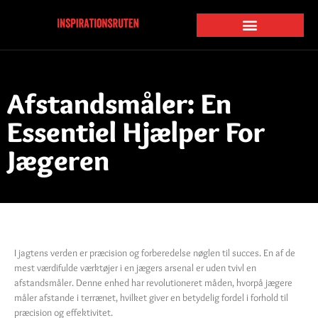
Afstandsmåler: En
Essentiel Hjælper For
Jægeren
I jagtens verden er præcision og forberedelse nøglen til succes. En af de
mest værdifulde værktøjer i en jægers arsenal er uden tvivl en
afstandsmåler. Denne enhed har revolutioneret måden, hvorpå jægere
måler afstande i terrænet, hvilket giver en betydelig fordel i forhold til
præcision og effektivitet.