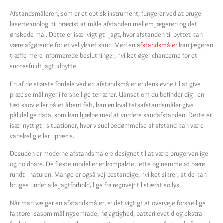
Afstandsmåleren, som er et optisk instrument, fungerer ved at bruge
laserteknologi til præcist at måle afstanden mellem jægeren og det
ønskede mål. Dette er især vigtigt i jagt, hvor afstanden til byttet kan
være afgørende for et vellykket skud. Med en
afstandsmåler
kan jægeren
træffe mere informerede beslutninger, hvilket øger chancerne for et
succesfuldt jagtudbytte.
En af de største fordele ved en afstandsmåler er dens evne til at give
præcise målinger i forskellige terræner. Uanset om du befinder dig i en
tæt skov eller på et åbent felt, kan en kvalitetsafstandsmåler give
pålidelige data, som kan hjælpe med at vurdere skudafstanden. Dette er
især nyttigt i situationer, hvor visuel bedømmelse af afstand kan være
vanskelig eller upræcis.
Desuden er moderne afstandsmålere designet til at være brugervenlige
og holdbare. De fleste modeller er kompakte, lette og nemme at bære
rundt i naturen. Mange er også vejrbestandige, hvilket sikrer, at de kan
bruges under alle jagtforhold, lige fra regnvejr til stærkt sollys.
Når man vælger en afstandsmåler, er det vigtigt at overveje forskellige
faktorer såsom målingsområde, nøjagtighed, batterilevetid og ekstra