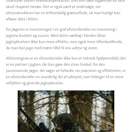
funktioner såsom vinkelkompensation, som kan være afgørende for skrå
skud i kuperet terræn. Det er også værd at undersøge, om
afstandsmåleren har en letforståelig grænseflade, så man hurtigt kan
aflæse data i felten.
For jægeren er investeringen i en god afstandsmåler en investering i
jagtens kvalitet og succes. Med dette værktøj i hånden bliver
jagtoplevelsen ikke kun mere effektiv, men også mere tilfredsstillende,
da man kan jage med større tillid til ens udstyr og evner.
Afslutningsvis er en afstandsmåler ikke kun et teknisk hjælpemiddel; det
er en partner i jagten, der kan gøre den store forskel. For den
passionerede jæger, der søger at forbedre sin præcision og effektivitet, er
en afstandsmåler en uvurderlig del af udstyret, som bidrager til en mere
vellykket og givende jagtoplevelse.